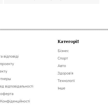
Категорії
Бізнес
а відповіді
Спорт
 проекту
Авто
оекту
Здоров’я
ртнеры
Технології
ід відповідальності
Інше
 оферта
 Конфіденційності