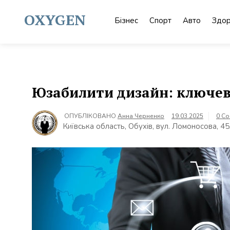
Skip
to
OXYGEN
Бізнес
Спорт
Авто
Здор
content
Юзабилити дизайн: ключев
ОПУБЛІКОВАНО
Анна Черненко
19.03.2025
0 C
Київська область, Обухів, вул. Ломоносова, 4