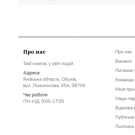
Про нас
Про нас
Вакансії
Твій компас у світі подій.
Питання т
Адреса
Київська область, Обухів,
Команда
вул. Ломоносова, 45А, 08700
Місія пр
Час роботи
Наши па
ПН-НД: 9:00-17:00
Відмова в
Публічна
Політика