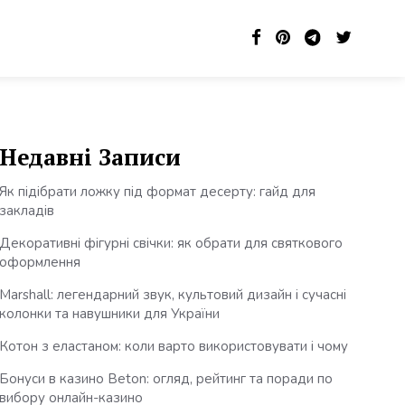
Недавні Записи
Як підібрати ложку під формат десерту: гайд для
закладів
Декоративні фігурні свічки: як обрати для святкового
оформлення
Marshall: легендарний звук, культовий дизайн і сучасні
колонки та навушники для України
Котон з еластаном: коли варто використовувати і чому
Бонуси в казино Beton: огляд, рейтинг та поради по
вибору онлайн-казино