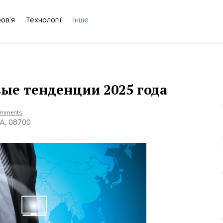
ов’я
Технології
Інше
ые тенденции 2025 года
omments
5А, 08700