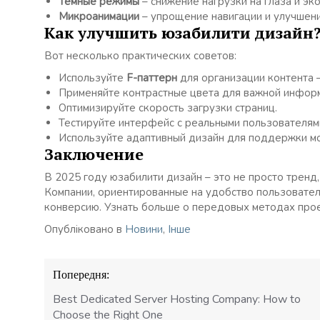
Темные режимы
– снижение нагрузки на глаза и эк
Микроанимации
– упрощение навигации и улучшени
Как улучшить юзабилити дизайн
Вот несколько практических советов:
Используйте
F-паттерн
для организации контента 
Применяйте контрастные цвета для важной инфор
Оптимизируйте скорость загрузки страниц.
Тестируйте интерфейс с реальными пользователям
Используйте адаптивный дизайн для поддержки мо
Заключение
В 2025 году юзабилити дизайн – это не просто тренд
Компании, ориентированные на удобство пользовате
конверсию. Узнать больше о передовых методах про
Опубліковано в
Новини
,
Інше
Навігація
Попередня:
записів
Best Dedicated Server Hosting Company: How to
Choose the Right One