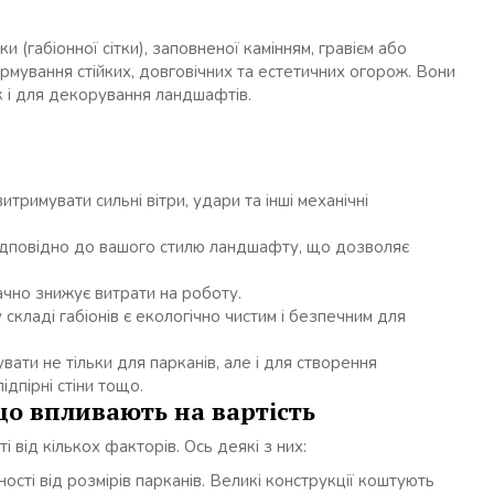
 (габіонної сітки), заповненої камінням, гравієм або
рмування стійких, довговічних та естетичних огорож. Вони
к і для декорування ландшафтів.
витримувати сильні вітри, удари та інші механічні
 відповідно до вашого стилю ландшафту, що дозволяє
ачно знижує витрати на роботу.
складі габіонів є екологічно чистим і безпечним для
ати не тільки для парканів, але і для створення
ідпірні стіни тощо.
що впливають на вартість
 від кількох факторів. Ось деякі з них:
сті від розмірів парканів. Великі конструкції коштують