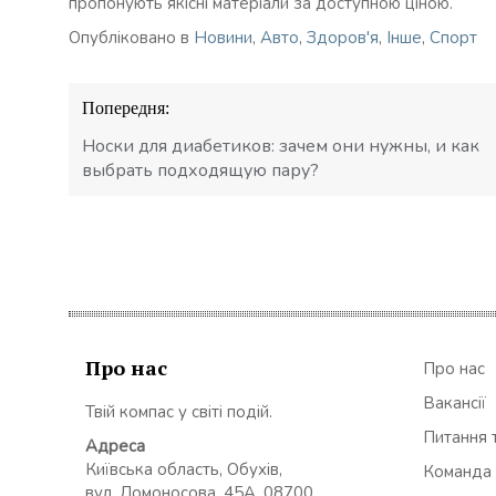
пропонують якісні матеріали за доступною ціною.
Опубліковано в
Новини
,
Авто
,
Здоров'я
,
Інше
,
Спорт
Навігація
Попередня:
записів
Носки для диабетиков: зачем они нужны, и как
выбрать подходящую пару?
Про нас
Про нас
Вакансії
Твій компас у світі подій.
Питання т
Адреса
Київська область, Обухів,
Команда
вул. Ломоносова, 45А, 08700