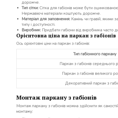
дорожче.
Тип сітки:
Сітка для габіонів може бути оцинкованою,
Нержавіючі матеріали коштують дорожче.
Матеріал для заповнення:
Камінь чи гравій, якими з
типу і доступності.
Виробник:
Придбати габіони від виробника часто д
Орієнтовна ціна на паркан з габіонів
Ось орієнтовні ціни на паркан з габіонів:
Тип габіонного паркану
Паркан з габіонів середнього 
Паркан з габіонів великого р
Декоративний паркан з габі
Монтаж паркану з габіонів
Монтаж паркану з габіонів можна здійснити як самостій
монтажу: