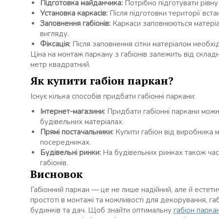
Підготовка майданчика:
Потрібно підготувати рівну
Установка каркасів:
Після підготовки території вста
Заповнення габіонів:
Каркаси заповнюються матеріал
вигляду.
Фіксація:
Після заповнення сітки матеріалом необхід
Ціна на монтаж паркану з габіонів залежить від складн
метр квадратний.
Як купити габіон паркан?
Існує кілька способів придбати габіонні паркани:
Інтернет-магазини:
Придбати габіонні паркани можна
будівельних матеріалах.
Прямі постачальники:
Купити габіон від виробника
посередниках.
Будівельні ринки:
На будівельних ринках також час
габіонів.
Висновок
Габіонний паркан — це не лише надійний, але й естетич
простоті в монтажі та можливості для декорування, га
будинків та дач. Щоб знайти оптимальну
габіон парка