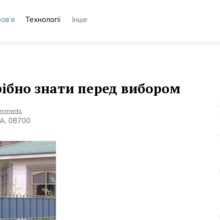
ов’я
Технології
Інше
рібно знати перед вибором
omments
5А, 08700