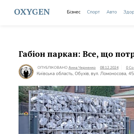
Skip
to
OXYGEN
Бізнес
Спорт
Авто
Здор
content
Габіон паркан: Все, що пот
ОПУБЛІКОВАНО
Анна Черненко
08.12.2024
0 C
Київська область, Обухів, вул. Ломоносова, 4