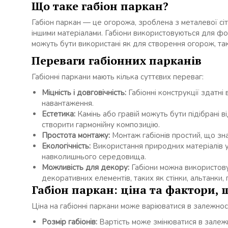
Що таке габіон паркан?
Габіон паркан — це огорожа, зроблена з металевої сітки
іншими матеріалами. Габіони використовуються для фо
можуть бути використані як для створення огорож, та
Переваги габіонних парканів
Габіонні паркани мають кілька суттєвих переваг:
Міцність і довговічність:
Габіонні конструкції здатні 
навантаження.
Естетика:
Камінь або гравій можуть бути підібрані
створити гармонійну композицію.
Простота монтажу:
Монтаж габіонів простий, що зн
Екологічність:
Використання природних матеріалів у 
навколишнього середовища.
Можливість для декору:
Габіони можна використовув
декоративних елементів, таких як стінки, альтанки, п
Габіон паркан: ціна та фактори, 
Ціна на габіонні паркани може варіюватися в залежності
Розмір габіонів:
Вартість може змінюватися в залежно