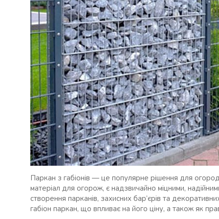
Паркан з габіонів — це популярне рішення для огород
матеріал для огорож, є надзвичайно міцними, надійним
створення парканів, захисних бар’єрів та декоративних
габіон паркан, що впливає на його ціну, а також як пр