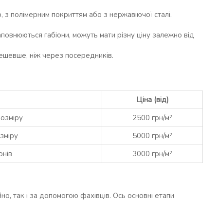
 з полімерним покриттям або з нержавіючої сталі.
аповнюються габіони, можуть мати різну ціну залежно від
ешевше, ніж через посередників.
Ціна (від)
розміру
2500 грн/м²
озміру
5000 грн/м²
онів
3000 грн/м²
но, так і за допомогою фахівців. Ось основні етапи