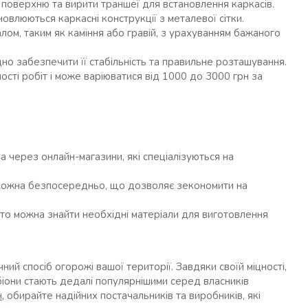
 поверхню та вирити траншеї для встановлення каркасів.
новлюються каркасні конструкції з металевої сітки.
ом, таким як каміння або гравій, з урахуванням бажаного
но забезпечити її стабільність та правильне розташування.
ості робіт і може варіюватися від 1000 до 3000 грн за
 через онлайн-магазини, які спеціалізуються на
 можна безпосередньо, що дозволяє зекономити на
то можна знайти необхідні матеріали для виготовлення
ний спосіб огорожі вашої території. Завдяки своїй міцності,
біони стають дедалі популярнішими серед власників
н
, обирайте надійних постачальників та виробників, які