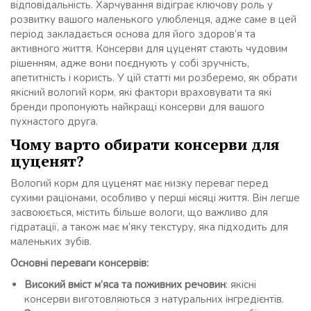
відповідальність. Харчування відіграє ключову роль у
розвитку вашого маленького улюбленця, адже саме в цей
період закладається основа для його здоров’я та
активного життя. Консерви для цуценят стають чудовим
рішенням, адже вони поєднують у собі зручність,
апетитність і користь. У цій статті ми розберемо, як обрати
якісний вологий корм, які фактори враховувати та які
бренди пропонують найкращі консерви для вашого
пухнастого друга.
Чому варто обирати консерви для
цуценят?
Вологий корм для цуценят має низку переваг перед
сухими раціонами, особливо у перші місяці життя. Він легше
засвоюється, містить більше вологи, що важливо для
гідратації, а також має м’яку текстуру, яка підходить для
маленьких зубів.
Основні переваги консервів:
Високий вміст м’яса та поживних речовин
: якісні
консерви виготовляються з натуральних інгредієнтів.