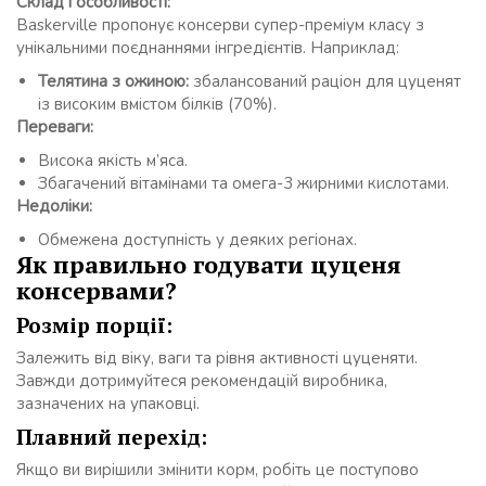
Склад і особливості:
Baskerville пропонує консерви супер-преміум класу з
унікальними поєднаннями інгредієнтів. Наприклад:
Телятина з ожиною:
збалансований раціон для цуценят
із високим вмістом білків (70%).
Переваги:
Висока якість м’яса.
Збагачений вітамінами та омега-3 жирними кислотами.
Недоліки:
Обмежена доступність у деяких регіонах.
Як правильно годувати цуценя
консервами?
Розмір порції:
Залежить від віку, ваги та рівня активності цуценяти.
Завжди дотримуйтеся рекомендацій виробника,
зазначених на упаковці.
Плавний перехід:
Якщо ви вирішили змінити корм, робіть це поступово