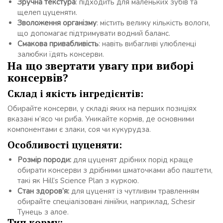
Зручна текстура
: підходить для маленьких зубів та
щелеп цуценяти.
Зволоження організму
: містить велику кількість вологи,
що допомагає підтримувати водний баланс.
Смакова привабливість
: навіть вибагливі улюбленці
залюбки їдять консерви.
На що звертати увагу при виборі
консервів?
Склад і якість інгредієнтів:
Обирайте консерви, у складі яких на перших позиціях
вказані м’ясо чи риба. Уникайте кормів, де основними
компонентами є злаки, соя чи кукурудза.
Особливості цуценяти:
Розмір породи:
для цуценят дрібних порід краще
обирати консерви з дрібними шматочками або паштети,
такі як Hill’s Science Plan з куркою.
Стан здоров’я:
для цуценят із чутливим травленням
обирайте спеціалізовані лінійки, наприклад, Schesir
Тунець з алое.
Тип корму: