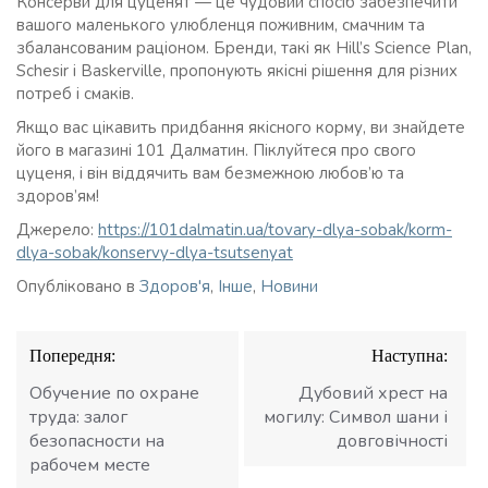
Консерви для цуценят — це чудовий спосіб забезпечити
вашого маленького улюбленця поживним, смачним та
збалансованим раціоном. Бренди, такі як Hill’s Science Plan,
Schesir і Baskerville, пропонують якісні рішення для різних
потреб і смаків.
Якщо вас цікавить придбання якісного корму, ви знайдете
його в магазині 101 Далматин. Піклуйтеся про свого
цуценя, і він віддячить вам безмежною любов’ю та
здоров’ям!
Джерело:
https://101dalmatin.ua/tovary-dlya-sobak/korm-
dlya-sobak/konservy-dlya-tsutsenyat
Опубліковано в
Здоров'я
,
Інше
,
Новини
Навігація
Попередня:
Наступна:
записів
Обучение по охране
Дубовий хрест на
труда: залог
могилу: Символ шани і
безопасности на
довговічності
рабочем месте