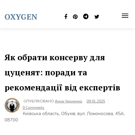
Skip
to
OXYGEN
content
TOG
NAVI
Як обрати консерву для
цуценят: поради та
рекомендації від експертів
ОПУБЛІКОВАНО
Анна Черненко
09.01.2025
0 Comments
Київська область, Обухів, вул. Ломоносова, 45А,
08700